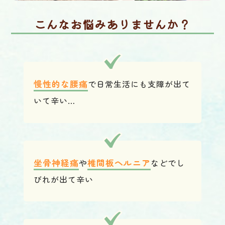
こんなお悩みありませんか？
慢性的な腰痛
で日常生活にも支障が出て
いて辛い…
坐骨神経痛
や
椎間板ヘルニア
などでし
びれが出て辛い